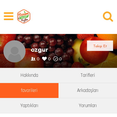
Üye Girişi
Kayıt Ol
Videolar
Takip Et
ozgur
Kategoriler
0
0
0
Yazarlar
Hakkında
Tarifleri
Bugün Ne Pişirsem?
favorileri
Arkadaşları
Soru Cevap
Yaptıkları
Yorumları