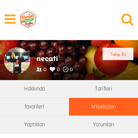
Üye Girişi
Kayıt Ol
Videolar
Takip Et
necati
Kategoriler
0
0
0
Yazarlar
Hakkında
Tarifleri
Bugün Ne Pişirsem?
favorileri
Arkadaşları
Soru Cevap
Yaptıkları
Yorumları