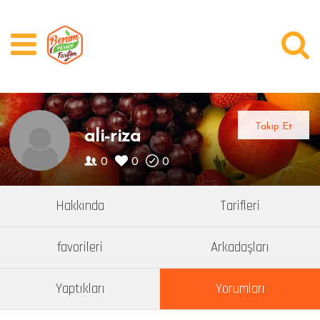
Üye Girişi
Kayıt Ol
Videolar
Takip Et
ali-riza
Kategoriler
0
0
0
Yazarlar
Hakkında
Tarifleri
Bugün Ne Pişirsem?
favorileri
Arkadaşları
Soru Cevap
Yaptıkları
Yorumları