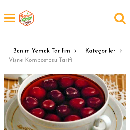
Üye Girişi
Kayıt Ol
Videolar
Benim Yemek Tarifim
Kategoriler
Kategoriler
Vişne Kompostosu Tarifi
Yazarlar
Bugün Ne Pişirsem?
Soru Cevap