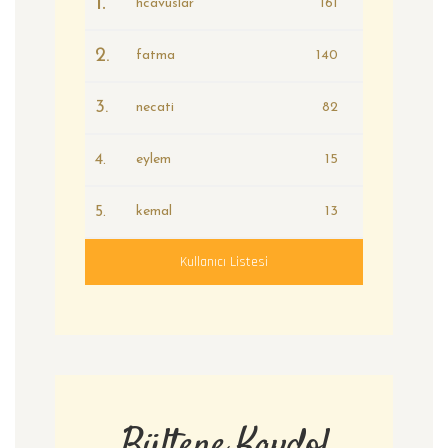
1.
hcavuslar
161
2.
fatma
140
3.
necati
82
4.
eylem
15
5.
kemal
13
Kullanıcı Listesi
Bültene Kaydol