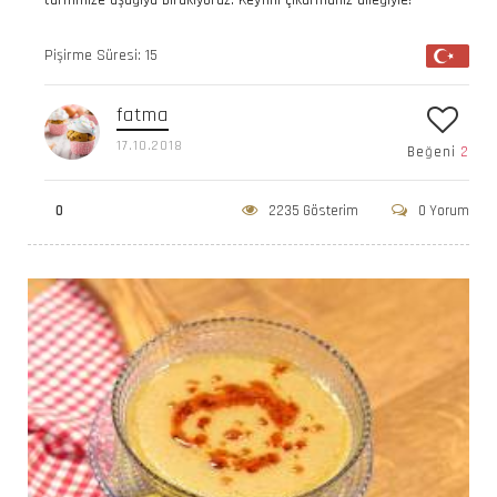
tarifimize aşağıya bırakıyoruz. Keyfini çıkarmanız dileğiyle!
Pişirme Süresi: 15
fatma
17.10.2018
Beğeni
2
0
2235 Gösterim
0 Yorum