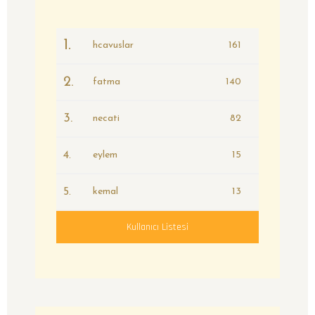
1.
hcavuslar
161
2.
fatma
140
3.
necati
82
4.
eylem
15
5.
kemal
13
Kullanıcı Listesi