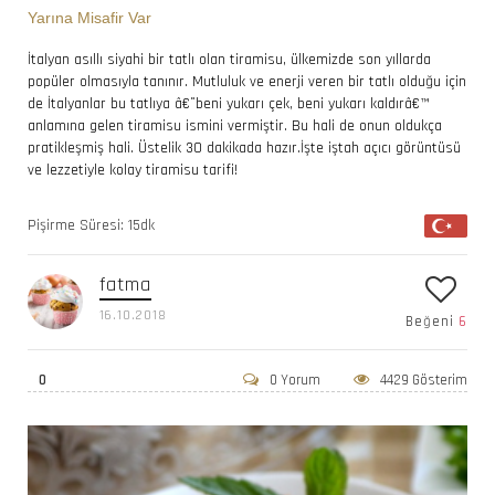
Yarına Misafir Var
İtalyan asıllı siyahi bir tatlı olan tiramisu, ülkemizde son yıllarda
popüler olmasıyla tanınır. Mutluluk ve enerji veren bir tatlı olduğu için
de İtalyanlar bu tatlıya â€˜beni yukarı çek, beni yukarı kaldırâ€™
anlamına gelen tiramisu ismini vermiştir. Bu hali de onun oldukça
pratikleşmiş hali. Üstelik 30 dakikada hazır.İşte iştah açıcı görüntüsü
ve lezzetiyle kolay tiramisu tarifi!
Pişirme Süresi: 15dk
fatma
16.10.2018
Beğeni
6
0
0 Yorum
4429 Gösterim