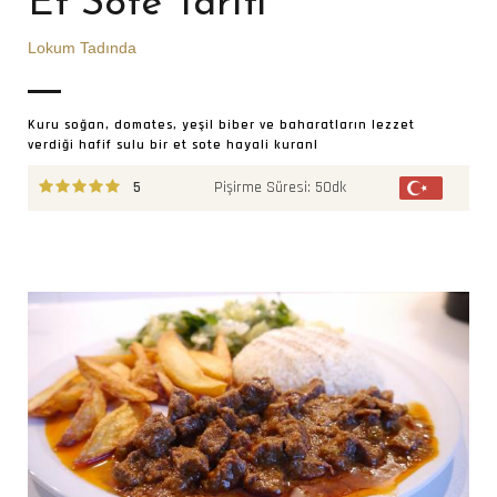
Et Sote Tarifi
Ü
T
Lokum Tadında
Old
Kuru soğan, domates, yeşil biber ve baharatların lezzet
verdiği hafif sulu bir et sote hayali kuranl
Ayç
Pişirme Süresi: 50dk
5
mal
3100 Gösterim
0 Yorum