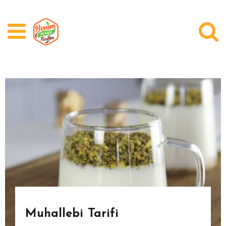
Üye Girişi
Kayıt Ol
Videolar
Kategoriler
Yazarlar
Bugün Ne Pişirsem?
Soru Cevap
Muhallebi Tarifi