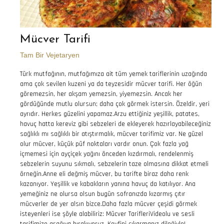
Mücver Tarifi
Tam Bir Vejetaryen
Türk mutfağının, mutfağımıza ait tüm yemek tariflerinin uzağında
ama çok sevilen kuzeni ya da teyzesidir mücver tarifi. Her öğün
göremezsin, her akşam yemezsin, yiyemezsin. Ancak her
gördüğünde mutlu olursun; daha çok görmek istersin. Özeldir, yeri
ayrıdır. Herkes güzelini yapamaz.Arzu ettiğiniz yeşillik, patates,
havuç hatta kereviz gibi sebzeleri de ekleyerek hazırlayabileceğiniz
sağlıklı mı sağlıklı bir atıştırmalık, mücver tarifimiz var. Ne güzel
olur mücver, küçük püf noktaları vardır onun. Çok fazla yağ
içmemesi için ayçiçek yağını önceden kızdırmalı, rendelenmiş
sebzelerin suyunu sıkmalı, sebzelerin taze olmasına dikkat etmeli
örneğin.Anne eli değmiş mücver, bu tarifte biraz daha renk
kazanıyor. Yeşillik ve kabakların yanına havuç da katılıyor. Ana
yemeğiniz ne olursa olsun bugün sofranızda kızarmış çıtır
mücverler de yer alsın bizce.Daha fazla mücver çeşidi görmek
isteyenleri ise şöyle alabiliriz: Mücver TarifleriVideolu ve sesli